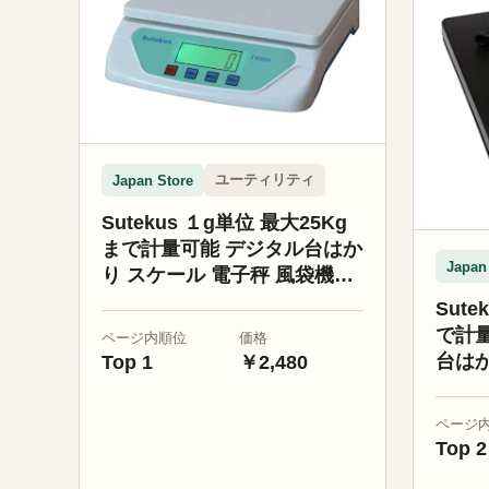
ユーティリティ
Japan Store
Sutekus １g単位 最大25Kg
まで計量可能 デジタル台はか
Japan
り スケール 電子秤 風袋機能
搭載 オートオフ機能 単三電
Sute
池付 (ホワイト)
で計量
ページ内順位
価格
台はか
Top 1
￥2,480
袋機
(ブラ
ページ
Top 2