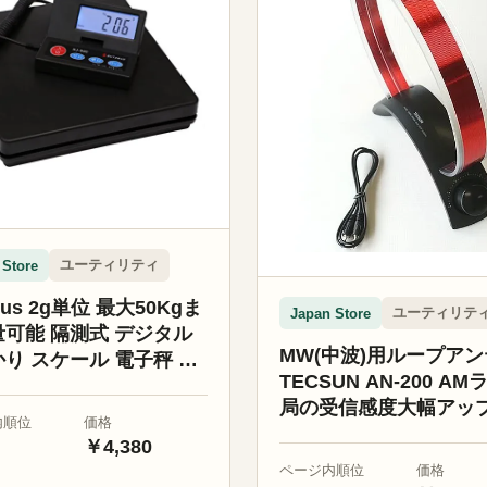
ユーティリティ
 Store
kus 2g単位 最大50Kgま
ユーティリテ
Japan Store
可能 隔測式 デジタル
MW(中波)用ループア
り スケール 電子秤 風
TECSUN AN-200 A
能搭載 オートオフ機能
局の受信感度大幅アップ
ック)
内順位
価格
輸入品
￥4,380
ページ内順位
価格