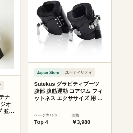
ユーティリティ
Japan Store
Sutekus グラビティブーツ
ィ
腹部 腹筋運動 コアジム フィ
ンテナ
ットネス エクササイズ 用 自
Mラジオ
宅 筋トレ
 並行
ページ内順位
価格
Top 4
￥3,980