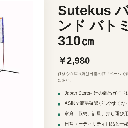
Suteku
ンド バト
310㎝
￥2,980
価格や在庫状況は外部の商品ページで
ださい。
Japan Store向けの商品ガ
ASINで商品確認がしやすくな
家庭、収納、計量、持ち運び
日常ユーティリティ用品と一