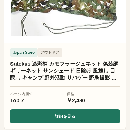
アウトドア
Japan Store
Sutekus 迷彩柄 カモフラージュネット 偽装網
ギリーネット サンシェード 日除け 風通し 目
隠し キャンプ 野外活動 サバゲー 野鳥撮影 狩
猟 装飾 (3x4メートル)
ページ内順位
価格
Top 7
￥2,480
詳細を見る