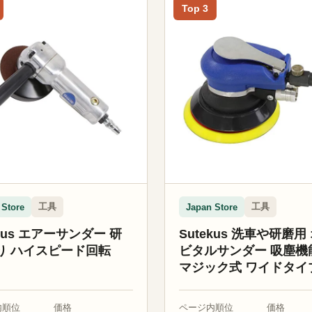
Top 3
工具
工具
 Store
Japan Store
ekus エアーサンダー 研
Sutekus 洗車や研磨用
り ハイスピード回転
ビタルサンダー 吸塵機
マジック式 ワイドタイ
数検品済 研磨作業に
内順位
価格
ページ内順位
価格