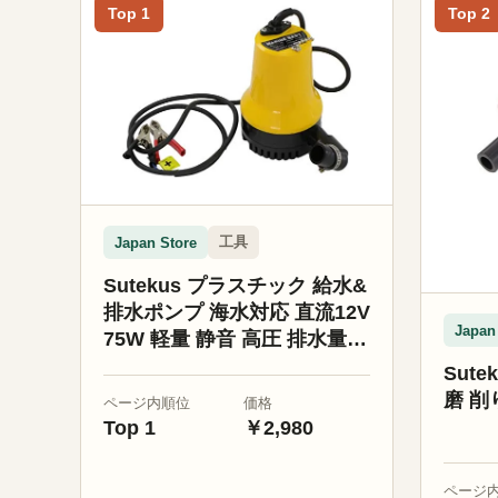
Top 1
Top 2
工具
Japan Store
Sutekus プラスチック 給水&
排水ポンプ 海水対応 直流12V
Japan
75W 軽量 静音 高圧 排水量
4.5㎥/時間 ワニクリップ付き
Sut
検品済
磨 削
ページ内順位
価格
Top 1
￥2,980
ページ