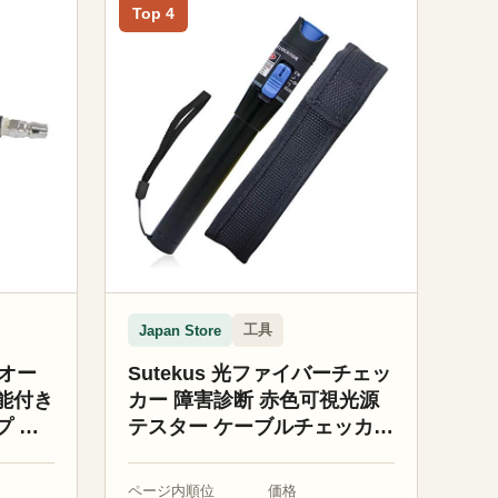
Top 4
工具
Japan Store
 オー
Sutekus 光ファイバーチェッ
能付き
カー 障害診断 赤色可視光源
プ 全
テスター ケーブルチェッカー
測定距離 (5km)
ページ内順位
価格